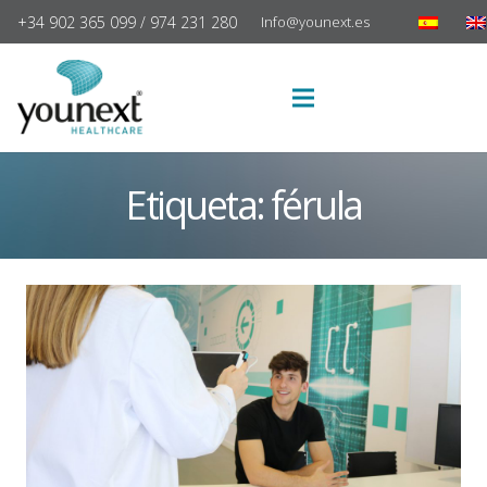
+34 902 365 099 / 974 231 280
Info@younext.es
Etiqueta:
férula