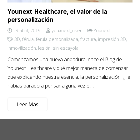
Younext Healthcare, el valor de la
personalización
29 abril, 2019
youxnext_user
Younext
3D
,
férula
,
férula personalizada
,
fractura
,
impresión 3D
,
inmovilización
,
lesión
,
sin escayola
Comenzamos una nueva andadura, nace el Blog de
Younext Healthcare y qué mejor manera de comenzar
que explicando nuestra esencia, la personalización. ¿Te
habías parado a pensar alguna vez el…
Leer Más