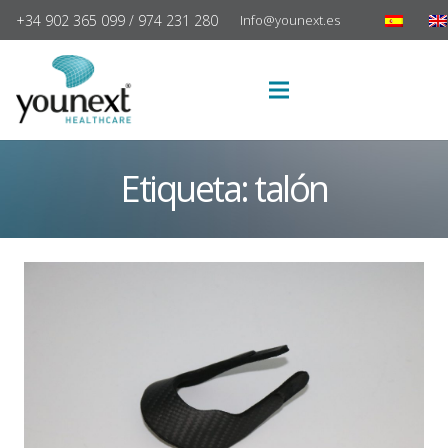
+34 902 365 099 / 974 231 280
Info@younext.es
Etiqueta:
talón