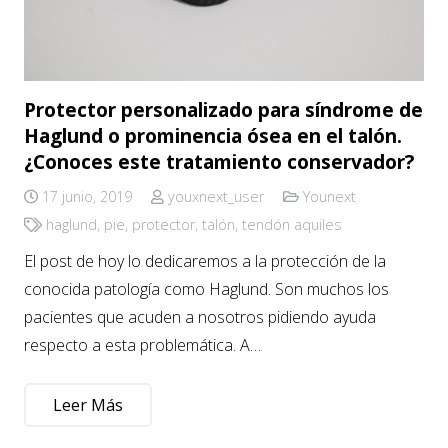
Protector personalizado para síndrome de
Haglund o prominencia ósea en el talón.
¿Conoces este tratamiento conservador?
17 junio, 2019
youxnext_user
Younext
haglund
,
pie
,
protector
,
talón
,
tendón aquiles
El post de hoy lo dedicaremos a la protección de la
conocida patología como Haglund. Son muchos los
pacientes que acuden a nosotros pidiendo ayuda
respecto a esta problemática. A…
Leer Más