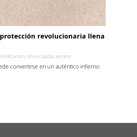
protección revolucionaria llena
movilización
,
sin escayola
,
verano
ede convertirse en un auténtico infierno.