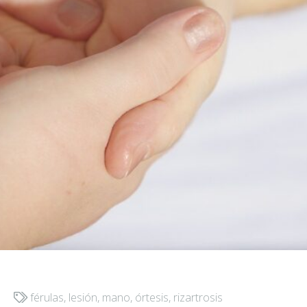
férulas
,
lesión
,
mano
,
órtesis
,
rizartrosis