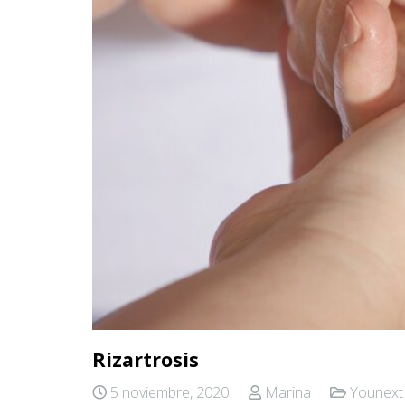
Rizartrosis
5 noviembre, 2020
Marina
Younext