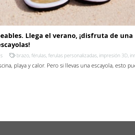
bles. Llega el verano, ¡disfruta de una 
escayolas!
as
brazo
,
férulas
,
ferulas personalizadas
,
impresión 3D
,
in
ina, playa y calor. Pero si llevas una escayola, esto pu