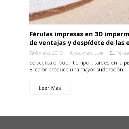
Férulas impresas en 3D impermea
de ventajas y despídete de las 
6 mayo, 2019
youxnext_user
Férul
Se acerca el buen tiempo… tardes en la pisc
El calor produce una mayor sudoración…
Leer Más