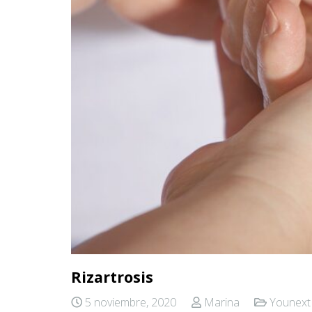
Rizartrosis
5 noviembre, 2020
Marina
Younext