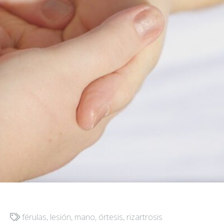
férulas
,
lesión
,
mano
,
órtesis
,
rizartrosis