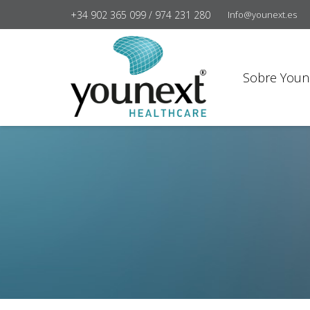
+34 902 365 099 / 974 231 280
Info@younext.es
Sobre Youn