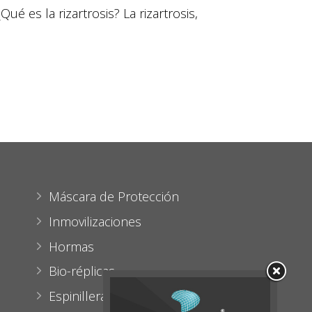
é es la rizartrosis? La rizartrosis,
Máscara de Protección
Inmovilizaciones
Hormas
Bio-réplicas
Espinilleras