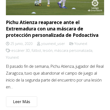
Pichu Atienza reaparece ante el
Extremadura con una máscara de
protección personalizada de Podoactiva
25 junio, 2020
youxnext_user
Younext
escáner 3D
,
fútbol
,
lesión
,
máscara personalizada
,
Younext
El pasado fin de semana, Pichu Atienza, jugador del Real
Zaragoza, tuvo que abandonar el campo de juego al
inicio de la segunda parte del encuentro por una lesión
en…
Leer Más