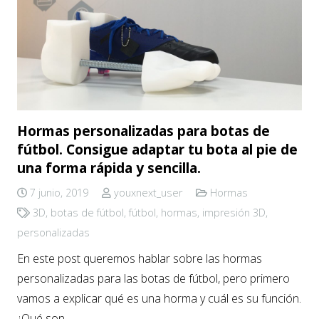
Hormas personalizadas para botas de
fútbol. Consigue adaptar tu bota al pie de
una forma rápida y sencilla.
7 junio, 2019
youxnext_user
Hormas
3D
,
botas de fútbol
,
fútbol
,
hormas
,
impresión 3D
,
personalizadas
En este post queremos hablar sobre las hormas
personalizadas para las botas de fútbol, pero primero
vamos a explicar qué es una horma y cuál es su función.
¿Qué son…