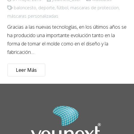
baloncesto
,
deporte
,
fútbol
,
mascaras de proteccion
,
máscaras personalizadas
Gracias a las nuevas tecnologías, en los últimos años se
ha producido una importante evolución tanto en la
forma de tomar el molde como en el diseño y la
fabricación…
Leer Más