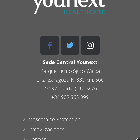
Sede Central Younext
Parque Tecnológico
Walqa
Crta. Zaragoza N-330 Km. 566
22197 Cuarte (HUESCA)
+34 902 365 099
Máscara de Protección
Inmovilizaciones
Hormas