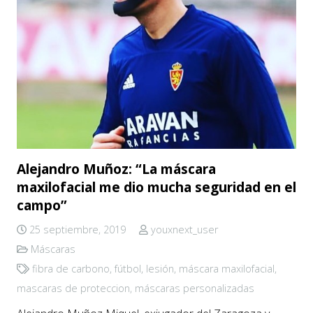
Alejandro Muñoz: “La máscara
maxilofacial me dio mucha seguridad en el
campo”
25 septiembre, 2019
youxnext_user
Máscaras
fibra de carbono
,
fútbol
,
lesión
,
máscara maxilofacial
,
mascaras de proteccion
,
máscaras personalizadas