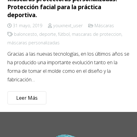
Protección facial para la práctica
deportiva.
31 mayo, 2019
youxnext_user
Máscaras
baloncesto
,
deporte
,
fútbol
,
mascaras de proteccion
,
máscaras personalizadas
Gracias a las nuevas tecnologías, en los últimos años se
ha producido una importante evolución tanto en la
forma de tomar el molde como en el diseño y la
fabricación…
Leer Más