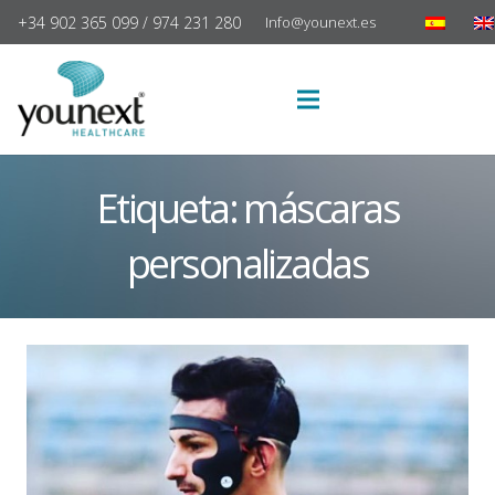
+34 902 365 099 / 974 231 280
Info@younext.es
Etiqueta:
máscaras
personalizadas