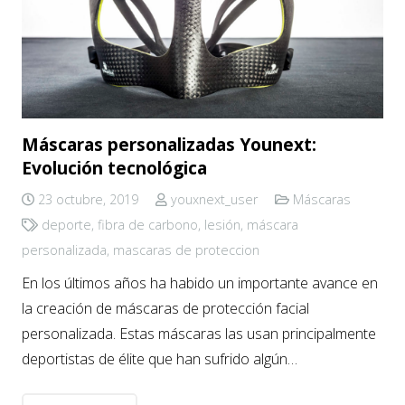
Máscaras personalizadas Younext:
Evolución tecnológica
23 octubre, 2019
youxnext_user
Máscaras
deporte
,
fibra de carbono
,
lesión
,
máscara
personalizada
,
mascaras de proteccion
En los últimos años ha habido un importante avance en
la creación de máscaras de protección facial
personalizada. Estas máscaras las usan principalmente
deportistas de élite que han sufrido algún…