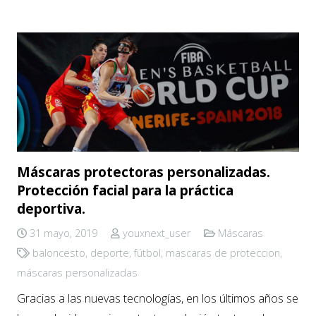
Máscaras protectoras personalizadas.
Protección facial para la práctica
deportiva.
31 mayo, 2019
youxnext_user
Máscaras
baloncesto
,
deporte
,
fútbol
,
mascaras de proteccion
,
máscaras personalizadas
Gracias a las nuevas tecnologías, en los últimos años se