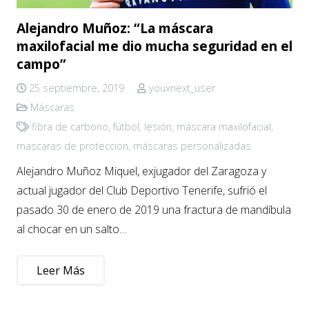
Alejandro Muñoz: “La máscara
maxilofacial me dio mucha seguridad en el
campo”
25 septiembre, 2019
youxnext_user
Máscaras
fibra de carbono
,
fútbol
,
lesión
,
máscara maxilofacial
,
mascaras de proteccion
,
máscaras personalizadas
Alejandro Muñoz Miquel, exjugador del Zaragoza y
actual jugador del Club Deportivo Tenerife, sufrió el
pasado 30 de enero de 2019 una fractura de mandíbula
al chocar en un salto…
Leer Más