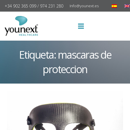
+34 902 365 099 / 974 231 280
Info@younext.es
Etiqueta:
mascaras de
proteccion