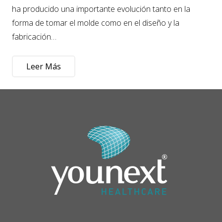
ha producido una importante evolución tanto en la
forma de tomar el molde como en el diseño y la
fabricación…
Leer Más