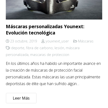
Máscaras personalizadas Younext:
Evolución tecnológica
23 octubre, 2019
youxnext_user
Máscaras
deporte
,
fibra de carbono
,
lesión
,
máscara
personalizada
,
mascaras de proteccion
En los últimos años ha habido un importante avance en
la creación de máscaras de protección facial
personalizada. Estas máscaras las usan principalmente
deportistas de élite que han sufrido algún…
Leer Más